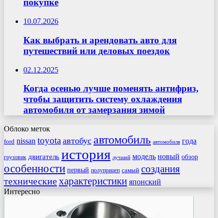
покупке
10.07.2026
Как выбрать и арендовать авто для
путешествий или деловых поездок
02.12.2025
Когда осенью лучше поменять антифриз,
чтобы защитить систему охлаждения
автомобиля от замерзания зимой
Облоко меток
автомобиль
toyota
автобус
nissan
года
ford
автомобиля
история
модель
новый
двигатель
обзор
грузовик
лучший
особенности
создания
первый
самый
полуприцеп
характеристики
технические
японский
Интересно